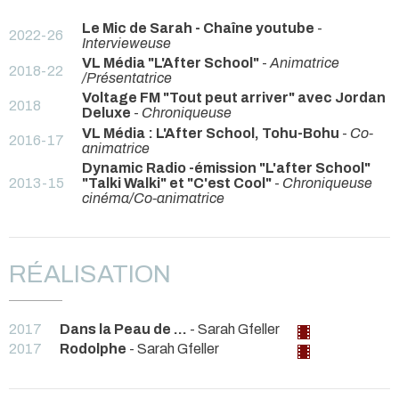
Le Mic de Sarah - Chaîne youtube
-
2022-26
Intervieweuse
VL Média "L'After School"
-
Animatrice
2018-22
/Présentatrice
Voltage FM "Tout peut arriver" avec Jordan
2018
Deluxe
-
Chroniqueuse
VL Média : L'After School, Tohu-Bohu
-
Co-
2016-17
animatrice
Dynamic Radio -émission "L'after School"
2013-15
"Talki Walki" et "C'est Cool"
-
Chroniqueuse
cinéma/Co-animatrice
RÉALISATION
2017
Dans la Peau de ...
- Sarah Gfeller
2017
Rodolphe
- Sarah Gfeller