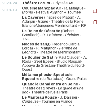
2020-24
Théâtre Forum
- Odyssée Art
Cousine Mancpad'Air
- R. Malègue -
2018-19
Bioma
- Festival Avignon + Tournée
La Caverne
(Inspiré de Platon) - A.
Adarjan -
Isaure
- Théâtre de la Reine
Blanche/Jonquière/Ménilmontant + RP
La Reine de Césarée
(Robert
Brasillach) - B. Lefebvre -
Phénice
-
TNO
Noces de sang
(Frederico Garcia
Lorca) - R. Matignon -
Femme de
Léonard
- Théâtre de Ménilmontant
Le Soulier de Satin
(Paul Claudel) - A.
Roda -
Sept Epées
- Studio Raspail-
Abbaye de Grestain-Théâtre du Nord-
Ouest
Métamorphosis- Spectacle
Equestre
(de Bartabas)
- Grand Palais
Quand le Canal entra en Seine
-
Théâtre des 2 rêves -
La guide et une
ado
- Théâtre de rue à Paris
Le Manteau Rouge
- J. Daissier -
Conteuse
- Tournée en France