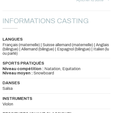
A bientôt sur de nouveaux projets!
INFORMATIONS CASTING
Code de parrainage : 516667
LANGUES
Français (maternelle) | Suisse allemand (maternelle) | Anglais
(bilingue) | Allemand (bilingue) | Espagnol (bilingue) | Italien (lu
ou parlé)
SPORTS PRATIQUÉS
Niveau compétition :
Natation, Equitation
Niveau moyen :
Snowboard
DANSES
Salsa
INSTRUMENTS
Violon