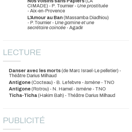
Nos voisins sans Papiers
(LA
CIMADE) - P. Tournier -
Une prostituée
- Aix-en-Provence
L'Amour au Ban
(Massamba Diadhiou)
- P.Tournier -
Une gamine et une
secrétaire coincée
- Agadir
LECTURE
Danser avec les morts
(de Marc Israel-Le pelletier)
-
Théâtre Darius Milhaud
Antigone
(Cocteau) - B. Lefebvre -
Ismène
- TNO
Antigone
(Rotrou) - N. Hamel -
Ismène
- TNO
Ticha-Ticha
(Hakim Bah)
- Théâtre Darius Milhaud
PUBLICITÉ