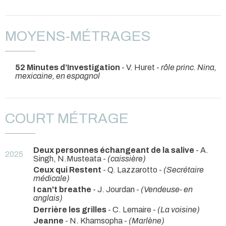
MOYENS-MÉTRAGES
52 Minutes d’Investigation
- V. Huret -
rôle princ. Nina,
mexicaine, en espagnol
COURT MÉTRAGE
Deux personnes échangeant de la salive
- A.
2025
Singh, N.Musteata -
(caissière)
Ceux qui Restent
- Q. Lazzarotto -
(Secrétaire
médicale)
I can't breathe
- J. Jourdan -
(Vendeuse- en
anglais)
Derrière les grilles
- C. Lemaire -
(La voisine)
Jeanne
- N. Khamsopha -
(Marlène)