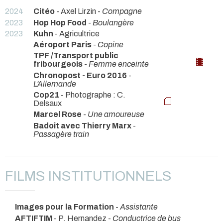
2024
Citéo
- Axel Lirzin -
Compagne
2023
Hop Hop Food
-
Boulangère
2023
Kuhn
- Agricultrice
Aéroport Paris
-
Copine
TPF /Transport public
fribourgeois
-
Femme enceinte
Chronopost - Euro 2016
-
L'Allemande
Cop21
- Photographe : C.
Delsaux
Marcel Rose
-
Une amoureuse
Badoit avec Thierry Marx
-
Passagère train
FILMS INSTITUTIONNELS
Images pour la Formation
-
Assistante
AFTIFTIM
- P. Hernandez -
Conductrice de bus