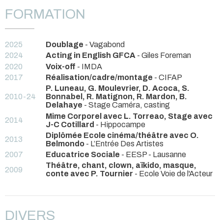
FORMATION
2025
Doublage
- Vagabond
2024
Acting in English GFCA
- Giles Foreman
2020
Voix-off
- IMDA
2017
Réalisation/cadre/montage
- CIFAP
P. Luneau, G. Moulevrier, D. Acoca, S.
2010-24
Bonnabel, R. Matignon, R. Mardon, B.
Delahaye
- Stage Caméra, casting
Mime Corporel avec L. Torreao, Stage avec
2014
J-C Cotillard
- Hippocampe
Diplômée Ecole cinéma/théâtre avec O.
2013
Belmondo
- L’Entrée Des Artistes
2007
Educatrice Sociale
- EESP - Lausanne
Théâtre, chant, clown, aïkido, masque,
2009
conte avec P. Tournier
- Ecole Voie de l'Acteur
DIVERS