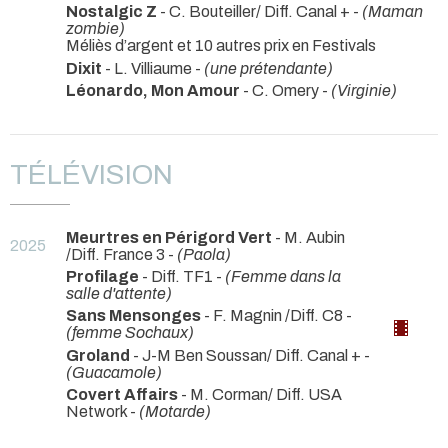
Nostalgic Z
- C. Bouteiller/ Diff. Canal + -
(Maman
zombie)
Méliès d’argent et 10 autres prix en Festivals
Dixit
- L. Villiaume -
(une prétendante)
Léonardo, Mon Amour
- C. Omery -
(Virginie)
TÉLÉVISION
Meurtres en Périgord Vert
- M. Aubin
2025
/Diff. France 3 -
(Paola)
Profilage
- Diff. TF1 -
(Femme dans la
salle d'attente)
Sans Mensonges
- F. Magnin /Diff. C8 -
(femme Sochaux)
Groland
- J-M Ben Soussan/ Diff. Canal + -
(Guacamole)
Covert Affairs
- M. Corman/ Diff. USA
Network -
(Motarde)